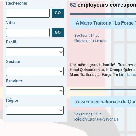
Rechercher
62
employeurs correspon
Ville
A Mano Trattoria | La Forge
Secteur :
Privé
Région
Laurentides
Profil
Secteur
Une même grande famille! Trois resto
Hôtel Quintessence, le Groupe Quint
Mano Trattoria, La Forge Tre
Lire la sui
Province
Région
Assemblée nationale du Qu
Secteur :
Public
Région
Capitale-Nationale