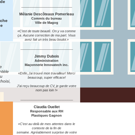
 de
____________________________
Mélanie Descôteaux Pomerleau
Commis du bureau
uche
Ville de Magog
ue
«C’est de toute beauté. On y va comme
ça. Aucune correction de ma part.
Vous
avez fait un très beau boulot.»
_____________________________
Jimmy Dubois
Administration
Maçonnerie Innovatech inc.
e
ntèle
«Enfin, j’ai trouvé mon travailleur! Merci
ou
beaucoup, super efficace!
hoisi,
J’ai reçu beaucoup de CV, je garde votre
nom pas loin !»
_____________________________
Claudia Ouellet
Responsable aux RH
Plastiques Gagnon
«
C’est au-delà de mes attentes dans le
contexte de la fin de
semaine. Agréablement surprise de votre