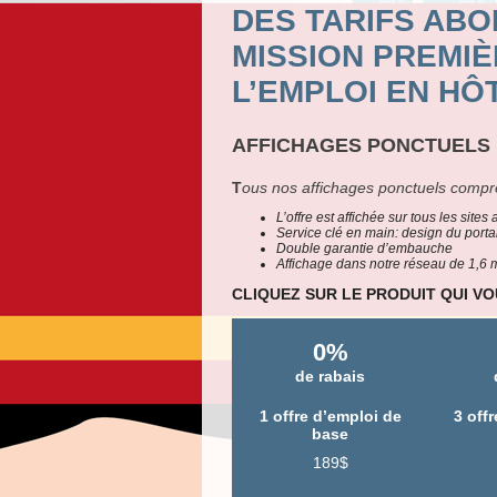
DES TARIFS AB
MISSION PREMI
L’EMPLOI EN HÔ
AFFICHAGES PONCTUELS
T
ous nos affichages ponctuels compr
L’offre est affichée sur tous les site
Service clé en main: design du portai
Double garantie d’embauche
Affichage dans notre réseau de 1,6 m
CLIQUEZ SUR LE PRODUIT QUI V
0%
de rabais
1
offre d’emploi de
3 off
base
189$