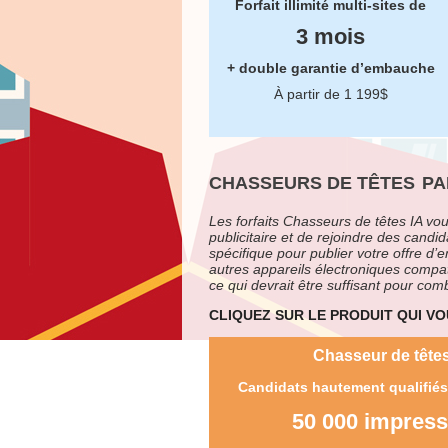
Forfait illimité multi-sites de
3 mois
+ double garantie d’embauche
À partir de 1 199$
CHASSEURS DE TÊTES
PA
Les forfaits Chasseurs de têtes IA v
publicitaire et de rejoindre des candid
spécifique pour publier votre offre d’
autres appareils électroniques compat
ce qui devrait être suffisant pour co
CLIQUEZ SUR LE PRODUIT QUI V
Chasseur de têtes
Candidats hautement qualifiés 
50 000 impress