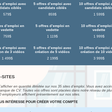
es d’emploi avec
5 offres d’emploi avec
10 offres d’emploi 
didats ciblés
candidats ciblés
candidats ciblé
579$
859$
1 599$
res d’emploi en
5 offres d’emploi en
10 offres d’emploi
vedette
vedette
vedette
759$
1 119$
1 999$
es d’emploi avec
5 offres d’emploi avec
10 offres d’emploi 
ion de 3 vidéos
création de 5 vidéos
création de 10 vid
1 499$
2 199$
3 999$
-SITES
d’afficher en quantité illimitée sur nos 35 sites d’emploi. Vous avez accè
 banque de CV. Toutes vos offres sont placées dans notre réseau de plu
00 employeurs affichent présentement sur nos sites.
OUS INTÉRESSE POUR CRÉER VOTRE COMPTE