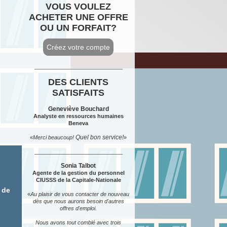
VOUS VOULEZ
ACHETER UNE OFFRE
OU UN FORFAIT?
_____________________________
DES CLIENTS
SATISFAITS
Geneviève Bouchard
Analyste en ressources humaines
Beneva
Quel bon service!
«
Merci beaucoup!
»
_____________________________
Sonia Talbot
Agente de la gestion du personnel
CIUSSS de la Capitale-Nationale
 de
«
Au plaisir de vous contacter de nouveau
dès que nous aurons besoin d'autres
offres d'emploi.
N
ous avons tout comblé avec trois