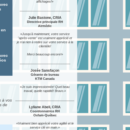
affichages!
»
avec
s
_____________________________
Julie Bastone, CRIA
Directrice principale RH
Airmédic
 en
«
Jusqu'à maintenant, votre service
"après-vente" est vraiment apprécié et
je n'ai rien à redire sur votre service à la
clientèle!
Merci beaucoup encore!
»
avec
éos
_____________________________
Josée Sansfaçon
Gérante de bureau
KTM Canada
«Je suis impressionnée! Quel beau
travail, quelle rapidité! Bravo.»
_____________________________
s à vos
s de
Lyliane Abeli, CRIA
Coordonnatrice RH
Oxfam-Québec
«Vraiment bien apprécié votre agilité et le
service clé en main.»