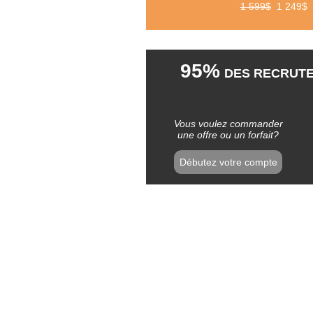
1 599$
1 249$
95%
DES RECRUTE
Vous voulez commander
une offre ou un forfait?