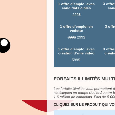
1 offre d’emploi avec
3 offr
candidats ciblés
can
229$
1 offre d’emploi en
3 off
vedette
399$
299$
1 offre d’emploi avec
3 offr
création d’une vidéo
créat
599$
FORFAITS ILLIMITÉS MULTI
Les forfaits illimités vous permettent 
statistiques en temps réel et à notre
1,6 million de candidats. Plus de 5 0
CLIQUEZ SUR LE PRODUIT QUI V