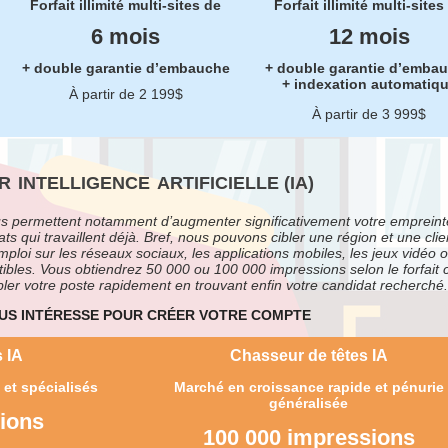
Forfait illimité multi-sites de
Forfait illimité multi-sites
6 mois
12 mois
+ double garantie d’embauche
+ double garantie d’emba
+ indexation automatiq
À partir de 2 199$
À partir de 3 999$
R
INTELLIGENCE
ARTIFICIELLE (IA)
ous permettent notamment d’augmenter significativement votre empreint
ats qui travaillent déjà. Bref, nous pouvons cibler une région et une clie
emploi sur les réseaux sociaux, les applications mobiles, les jeux vidéo 
ibles. Vous obtiendrez 50 000 ou 100 000 impressions selon le forfait c
mbler votre poste rapidement en trouvant enfin votre candidat recherché.
OUS INTÉRESSE POUR CRÉER VOTRE COMPTE
 IA
Chasseur de têtes IA
et spécialisés
Marché en croissance rapide et pénurie
généralisée
ions
100 000 impressions