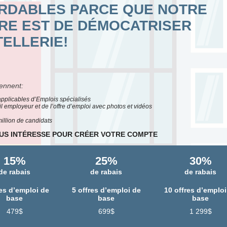
ORDABLES PARCE QUE NOTRE
ÈRE EST DE DÉMOCATRISER
TELLERIE!
ennent:
s applicables d’Emplois spécialisés
l employeur et de l’offre d’emploi avec photos et vidéos
illion de candidats
OUS INTÉRESSE POUR CRÉER VOTRE COMPTE
15%
25%
30%
de rabais
de rabais
de rabais
res d’emploi de
5 offres d’emploi de
10 offres d’emploi
base
base
base
479$
699$
1 299$