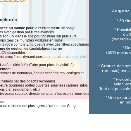
Joignez-
méliorés
* 30 si
ancée au monde pour le recrutement
: affichage
* Possibi
s avec gestion par filtres avancés
d'of
is son CV dans le site pour postuler sur plusieurs
(synergie 
ps (pas de multiples Postulez en ligne)
ns votre compte Employeurs avec des filtres spécifiques
* De
ème de gestion
de candidatures interne
(60% moins c
 CV disponibles
nts
avec filtres dynamiques pour la recherche d’emploi
t vidéos (liés à YouTube pour plus de visibilité)
* Gratuité des ser
dement
(un mois)
avec t
 centres de formation, écoles secondaires, collèges et
* Flexibil
et vidéos par des coachs reconnus)
selon vos
yeurs
(journées portes ouvertes, journées carrière, infos
Tout est possible
utions d’enseignement, etc.)
(réseaux sociaux, directement dans les écoles, journées
* Une experti
ées
en mo
ur un recrutement plus agressif (annonces Google