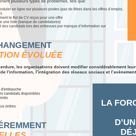
ènent plusieurs types de problèmes, tels que:
uler en ligne sur plusieurs postes (pas de filtres dans les offres d’emploi,
e)
ment le flot de CV reçus pour une offre
re une liste (banque de candidatures)
 des candidats lors des entrevues par manque d’information sur
CHANGEMENT
TION ÉVOLUÉE
erdure, les organisations doivent modifier considérablement leur
de l’information, l’intégration des réseaux sociaux et l’avènemen
us d'embauche
rs candidats disponibles
onnés
LA
FORC
ous ordres
D’UN
FÉREMMENT
DÉJ
ELLES