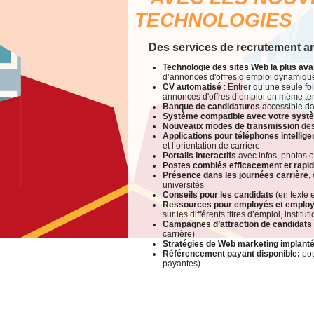
TECHNOLOGIES
Des services de recrutement a
Technologie des sites Web la plus av
d’annonces d'offres d’emploi dynamique
CV automatisé
: Entrer qu’une seule fo
annonces d'offres d’emploi en même tem
Banque de candidatures
accessible da
Système compatible avec votre syst
Nouveaux modes de transmission
des
Applications pour téléphones intellige
et l’orientation de carrière
Portails interactifs
avec infos, photos e
Postes comblés efficacement et rapi
Présence dans les journées carrière
,
universités
Conseils pour les candidats
(en texte 
Ressources pour employés et emplo
sur les différents titres d’emploi, instit
Campagnes d’attraction de candidats
carrière)
Stratégies de Web marketing implant
Référencement payant disponible:
po
payantes)