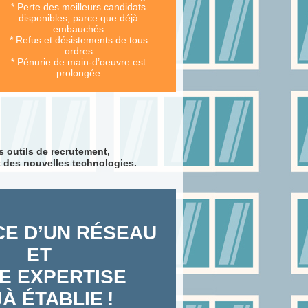
* Perte des meilleurs candidats
disponibles, parce que déjà
embauchés
* Refus et désistements de tous
ordres
* Pénurie de main-d’oeuvre est
prolongée
s outils de recrutement,
t des nouvelles technologies.
E D’UN RÉSEAU
ET
E EXPERTISE
À ÉTABLIE !