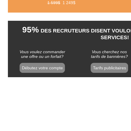
1 599$
1 249$
95%
DES RECRUTEURS DISENT VOULOI
SERVICES!
Vous voulez commander
Vous cherchez nos
une offre ou un forfait?
tarifs de bannières?