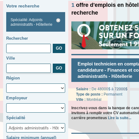
1
offre d'emplois en hôtel
Votre recherche
recherche
Spécialité: Adjoints
administratifs - Hôtellerie
Rechercher
Ville
Emploi technicien en compt
candidature - Finances et co
administratifs - Hôtellerie
Région
Salaire :
De 48000$ à 72000$
Type de poste :
Permanent
Employeur
Ville :
Montréal
Inscrivez-vous dans la banque de can
invitons à remplir votre CV automatisé
Spécialité
carrière prometteus
Lire la suite...
Salaire minimum (annuel)