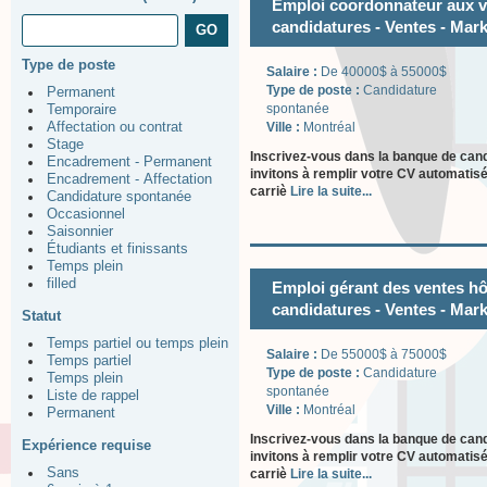
Emploi coordonnateur aux ve
candidatures - Ventes - Mark
Type de poste
Salaire :
De 40000$ à 55000$
Type de poste :
Candidature
Permanent
spontanée
Temporaire
Ville :
Montréal
Affectation ou contrat
Stage
Inscrivez-vous dans la banque de can
Encadrement - Permanent
invitons à remplir votre CV automatisé
Encadrement - Affectation
carriè
Lire la suite...
Candidature spontanée
Occasionnel
Saisonnier
Étudiants et finissants
Temps plein
filled
Emploi gérant des ventes hô
candidatures - Ventes - Mark
Statut
Temps partiel ou temps plein
Salaire :
De 55000$ à 75000$
Temps partiel
Type de poste :
Candidature
Temps plein
spontanée
Liste de rappel
Ville :
Montréal
Permanent
Inscrivez-vous dans la banque de can
Expérience requise
invitons à remplir votre CV automatisé
Sans
carriè
Lire la suite...