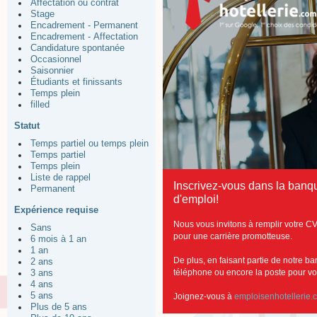
Affectation ou contrat
Stage
Encadrement - Permanent
Encadrement - Affectation
Candidature spontanée
Occasionnel
Saisonnier
Étudiants et finissants
Temps plein
filled
Statut
Temps partiel ou temps plein
Temps partiel
Temps plein
Liste de rappel
Inscrivez-vous dans la banq
Permanent
d'emploi!
Expérience requise
Nous vous invitons à remplir votre CV
Sans
pour une carrière promotteuse.
6 mois à 1 an
1 an
De plus, en faisant partie de notre b
2 ans
téléphone ou encore la poste pour vous
3 ans
4 ans
5 ans
Joignez-vous à
emploisenhotellerie.
Plus de 5 ans