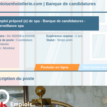
loisenhotellerie.com | Banque de candidatures
ploi préposé (e) de spa - Banque de candidatures -
rveillance spa
aire :
De 30000$ à 45000$
Expérience requise :
2 ans
e de poste :
Candidature
Statut :
Temps plein
ntanée
e :
Montréal
Postuler en ligne
Voir toutes les
ription du poste