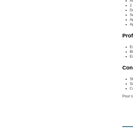
A
2 
D
Se
Ap
A
Prof
Ex
Bi
Ex
Cond
St
Sa
Ce
Pour s'