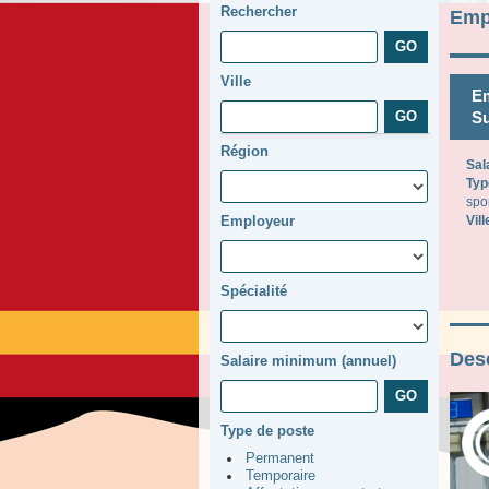
Rechercher
Emp
Ville
Em
Su
Région
Sal
Typ
spo
Employeur
Vill
Spécialité
Desc
Salaire minimum (annuel)
Type de poste
Permanent
Temporaire