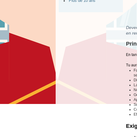
Plus de 10 ans
Deven
en re
Prin
En tan
Tu aur
F
se
Di
La
Ne
Gé
A
S
Co
Ef
Exi