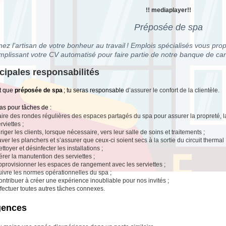
!! mediaplayer!!
Préposée de spa
ez l’artisan de votre bonheur au travail ! Emplois spécialisés vous prop
mplissant votre CV automatisé pour faire partie de notre banque de can
cipales responsabilités
t que
préposée de spa
; tu seras responsable
d’assurer le confort de la clientèle.
as pour tâches de :
aire des rondes régulières des espaces partagés du spa pour assurer la propreté, 
rviettes ;
riger les clients, lorsque nécessaire, vers leur salle de soins et traitements ;
ver les planchers et s’assurer que ceux-ci soient secs à la sortie du circuit thermal 
ttoyer et désinfecter les installations ;
rer la manutention des serviettes ;
pprovisionner les espaces de rangement avec les serviettes ;
uivre les normes opérationnelles du spa ;
ntribuer à créer une expérience inoubliable pour nos invités ;
fectuer toutes autres tâches connexes.
gences