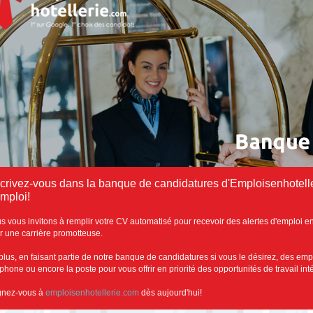
scrivez-vous dans la banque de candidatures d'Emploisenhotelle
emploi!
s vous invitons à remplir votre CV automatisé pour recevoir des alertes d'emploi en
r une carrière promotteuse.
plus, en faisant partie de notre banque de candidatures si vous le désirez, des emp
éphone ou encore la poste pour vous offrir en priorité des opportunités de travail in
gnez-vous à
emploisenhotellerie.com
dès aujourd'hui!