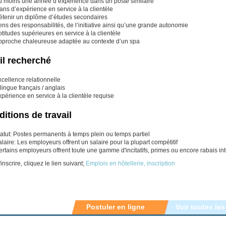
u moins une année d’expérience dans un poste similaire
ans d’expérience en service à la clientèle
étenir un diplôme d’études secondaires
ns des responsabilités, de l’initiative ainsi qu’une grande autonomie
titudes supérieures en service à la clientèle
pproche chaleureuse adaptée au contexte d’un spa
il recherché
cellence relationnelle
lingue français / anglais
périence en service à la clientèle requise
itions de travail
atut: Postes permanents à temps plein ou temps partiel
laire: Les employeurs offrent un salaire pour la plupart compétitif
rtains employeurs offrent toute une gamme d'incitatifs, primes ou encore rabais in
inscrire, cliquez le lien suivant;
Emplois en hôtellerie, inscription
Postuler en ligne
Voir toutes les