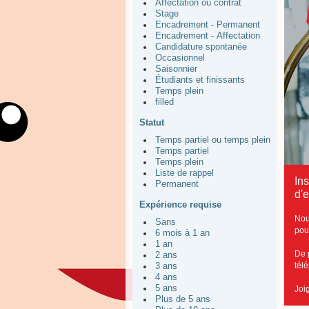
Affectation ou contrat
Stage
Encadrement - Permanent
Encadrement - Affectation
Candidature spontanée
Occasionnel
Saisonnier
Étudiants et finissants
Temps plein
filled
Statut
Temps partiel ou temps plein
Temps partiel
Temps plein
Liste de rappel
In
Permanent
d'
Expérience requise
Nou
Sans
pou
6 mois à 1 an
1 an
De 
2 ans
tél
3 ans
4 ans
5 ans
Joi
Plus de 5 ans