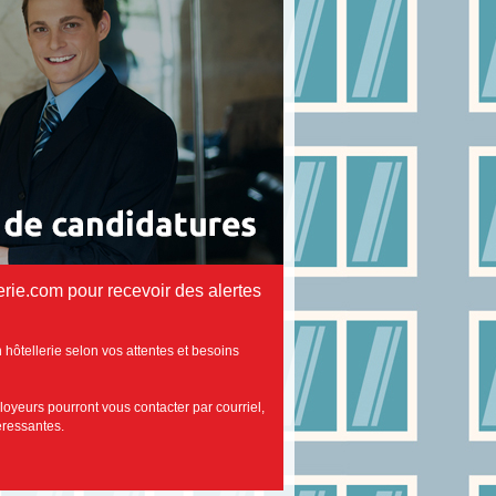
rie.com pour recevoir des alertes
 hôtellerie selon vos attentes et besoins
loyeurs pourront vous contacter par courriel,
téressantes.