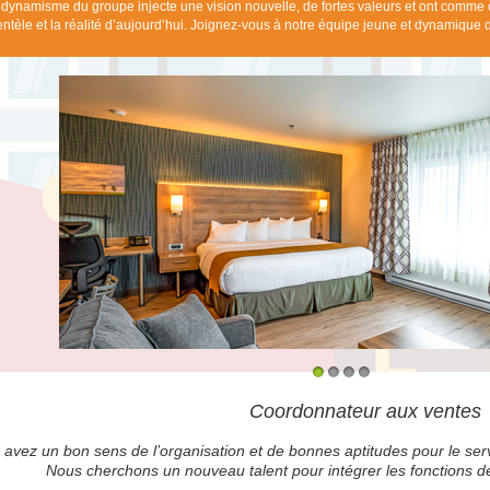
 dynamisme du groupe injecte une vision nouvelle, de fortes valeurs et ont comme obj
ientèle et la réalité d’aujourd’hui. Joignez-vous à notre équipe jeune et dynamique 
1
2
3
4
Coordonnateur aux ventes
 avez un bon sens de l’organisation et de bonnes aptitudes pour le servi
Nous cherchons un nouveau talent pour intégrer les fonctions 