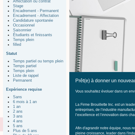
Affectation ou contrat
Stage
Encadrement - Permanent
Encadrement - Affectation
Candidature spontanée
Occasionnel
Saisonnier
Étudiants et finissants
Temps plein
filled
Statut
Temps partiel ou temps plein
Temps partiel
Temps plein
Liste de rappel
Prêt(e) à donner un nouveau
Permanent
Expérience requise
Vous souhaitez évoluer dans un envi
Sans
6 mois à 1 an
La Firme Brouillette Inc. est un lea
1 an
entreprises, de l’industrie manufactu
2 ans
l’excellence et l’innovation dans c
3 ans
4 ans
5 ans
Afin d'agrandir notre équipe, nous 
Plus de 5 ans
pleine croissance, leader dans l'indu