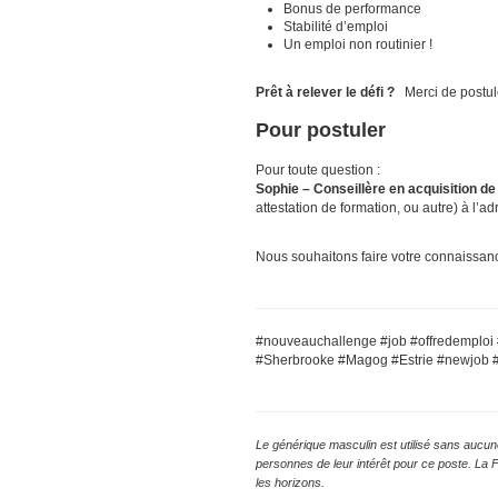
Bonus de performance
Stabilité d’emploi
Un emploi non routinier !
Prêt à relever le défi ?
Merci de postu
Pour postuler
Pour toute question :
Sophie – Conseillère en acquisition de
attestation de formation, ou autre) à l’a
Nous souhaitons faire votre connaissan
#nouveauchallenge #job #offredemploi
#Sherbrooke #Magog #Estrie #newjob #al
Le générique masculin est utilisé sans aucune
personnes de leur intérêt pour ce poste. La 
les horizons.