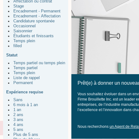
Affectation ou contrat
Stage
Encadrement - Permanent
Encadrement - Affectation
Candidature spontanée
Occasionnel
Saisonnier
Étudiants et finissants
Temps plein
filled
Statut
Temps partiel ou temps plein
Temps partiel
Temps plein
Liste de rappel
Prêt(e) à donner un nouveau
Permanent
Expérience requise
Vous souhaitez évoluer dans un envi
Firme Brouillette Inc. est un leader
Sans
entreprises, de l’industrie manufactu
6 mois à 1 an
1 an
l’excellence et l’innovation dans c
2 ans
3 ans
4 ans
Nous recherchons
un Agent de Rel
5 ans
Plus de 5 ans