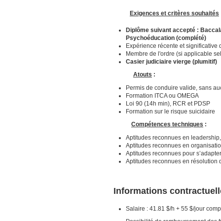
Exigences et critères souhaités
Diplôme suivant accepté
:
Baccala
Psychoéducation (complété)
Expérience récente et significative
Membre de l'ordre (si applicable se
Casier judiciaire vierge (plumitif)
Atouts
:
Permis de conduire valide, sans auc
Formation ITCA ou OMEGA
Loi 90 (14h min), RCR et PDSP
Formation sur le risque suicidaire
Compétences techniques
:
Aptitudes reconnues en leadership,
Aptitudes reconnues en organisation
Aptitudes reconnues pour s’adapter
Aptitudes reconnues en résolution d
Informations contractuel
Salaire : 41.81 $/h + 55 $/jour comp