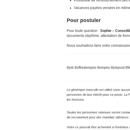
Possibilité de remboursement des 
Vacances payées
versées en même 
Pour postuler
Pour toute question :
Sophie – Conseill
documents (diplôme, attestation de forma
Nous souhaitons faire votre connaissan
#job #offredemploi #emploi #jobpost #fi
Le générique masculin est utilisé sans aucune
personnes de leur intérêt pour ce poste. La 
les horizons.
Seules les personnes retenues seront conta
de recrutement pour des mandats ultérieurs.
Votre cv pourrait être acheminé à l’extérieu