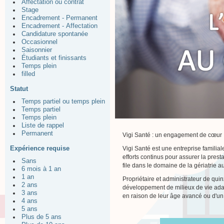
Affectation ou contrat
Stage
Encadrement - Permanent
Encadrement - Affectation
Candidature spontanée
Occasionnel
Saisonnier
Étudiants et finissants
Temps plein
filled
Statut
Temps partiel ou temps plein
Temps partiel
Temps plein
Liste de rappel
Permanent
Vigi Santé : un engagement de cœur
Expérience requise
Vigi Santé est une entreprise familia
efforts continus pour assurer la prest
Sans
file dans le domaine de la gériatrie 
6 mois à 1 an
1 an
Propriétaire et administrateur de qu
2 ans
développement de milieux de vie adap
3 ans
en raison de leur âge avancé ou d'un
4 ans
5 ans
Plus de 5 ans