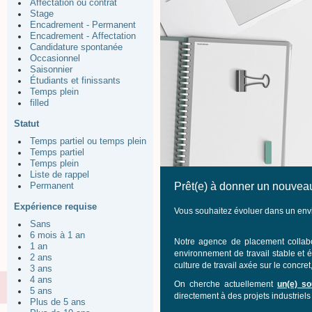
Affectation ou contrat
Stage
Encadrement - Permanent
Encadrement - Affectation
Candidature spontanée
Occasionnel
Saisonnier
Étudiants et finissants
Temps plein
filled
Statut
Temps partiel ou temps plein
Temps partiel
Temps plein
Liste de rappel
Prêt(e) à donner un nouveau
Permanent
Expérience requise
Vous souhaitez évoluer dans un envi
Sans
6 mois à 1 an
Notre agence de placement collabo
1 an
environnement de travail stable et 
2 ans
culture de travail axée sur le concret, 
3 ans
4 ans
On cherche actuellement
un(e) so
5 ans
directement à des projets industriels
Plus de 5 ans