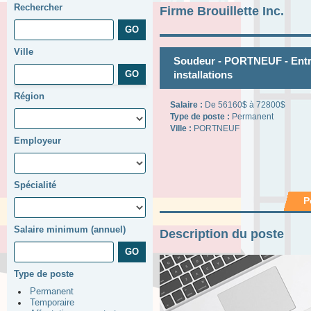
Rechercher
Firme Brouillette Inc.
Ville
Soudeur - PORTNEUF - Entre
installations
Région
Salaire :
De 56160$ à 72800$
Type de poste :
Permanent
Ville :
PORTNEUF
Employeur
Spécialité
P
Salaire minimum (annuel)
Description du poste
Type de poste
Permanent
Temporaire