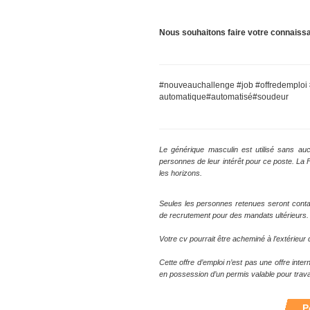
Nous souhaitons faire votre connaiss
#nouveauchallenge #job #offredemploi
automatique#automatisé#soudeur
Le générique masculin est utilisé sans auc
personnes de leur intérêt pour ce poste. La
les horizons.
Seules les personnes retenues seront conta
de recrutement pour des mandats ultérieurs.
Votre cv pourrait être acheminé à l’extérieu
Cette offre d’emploi n’est pas une offre inte
en possession d’un permis valable pour trava
P