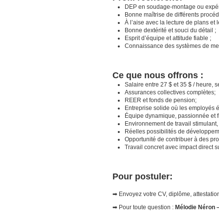
DEP en soudage-montage ou expéri
Bonne maîtrise de différents procé
À l’aise avec la lecture de plans et l
Bonne dextérité et souci du détail ;
Esprit d’équipe et attitude fiable ;
Connaissance des systèmes de mes
Ce que nous offrons :
Salaire entre 27 $ et 35 $ / heure, 
Assurances collectives complètes;
REER et fonds de pension;
Entreprise solide où les employés év
Équipe dynamique, passionnée et fi
Environnement de travail stimulant, 
Réelles possibilités de développe
Opportunité de contribuer à des pro
Travail concret avec impact direct s
Pour postuler:
➡ Envoyez votre CV, diplôme, attestation
➡ Pour toute question :
Mélodie Néron
–