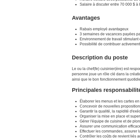
Salaire à discuter entre 70 000 $ à 
Avantages
Rabais employé avantageux
3 semaines de vacances payées p
Environnement de travail stimulant 
Possibilité de contribuer activement 
Description du poste
Le ou la chef(fe) cuisinier(ère) est res
personne joue un rôle clé dans la créatio
ainsi que le bon fonctionnement quotidi
Principales responsabili
Élaborer les menus et les cartes en 
Concevoir de nouvelles propositions c
Garantir la qualité, la rapidité d'e
Organiser la mise en place et supe
Gérer l'équipe de cuisine et de plo
Assurer une communication efficace
Effectuer les commandes, assurer la 
Contrôler les coûts de revient liés