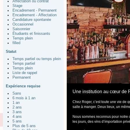
Affectation ou contrat
Stage
Encadrement - Permanent
Encadrement - Affectation
Candidature spontanée
Occasionnel
Saisonnier
Étudiants et finissants
Temps plein
filled
Statut
Temps partiel ou temps plein
Temps partiel
Temps plein
Liste de rappel
Permanent
Expérience requise
Une institution au cœur de
Sans
6 mois à 1 an
Chez Roger, c’est toute une vie de qu
1 an
salle à manger. Deux lieux, un mêm
2 ans
3 ans
Nous sommes reconnus pour notre cu
4 ans
5 ans
les jours, des vins d’importation pr
Plus de 5 ans