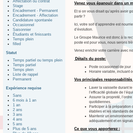
Affectation ou contrat
Venez vous épanouir dans un mi
Stage
Encadrement - Permanent
Et si on vous disait qu’après avoir 
Encadrement - Affectation
partir ?
Candidature spontanée
Ici, votre soif d’apprendre est nourri
Occasionnel
d’évolution.
Saisonnier
Étudiants et finissants
Le Groupe Maurice est donc à la rec
Temps plein
poste est pour vous, nous serons trè
filled
Venez enrichir votre carrière avec no
Statut
Détails du poste:
Temps partiel ou temps plein
Temps partiel
Poste occasionnel de jour
Temps plein
Horaire variable, incluant 
Liste de rappel
Permanent
Vos principales responsabilités 
Laver la vaisselle durant l
Expérience requise
l’efficacité globale de l’équ
Sans
Assurer la propreté, l’ordre
6 mois à 1 an
quotidiennes.
1 an
Participer à la préparation
2 ans
établies et les standards de
3 ans
Maintenir un environnement 
4 ans
adéquatement et en signalan
5 ans
Ce que vous apporterez :
Plus de 5 ans