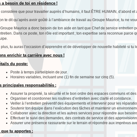
 a besoin de toi en résidence !
 considère que pour travailler auprès d’humains, il faut ÊTRE HUMAIN, d’abord et a
on te dit qu’après avoir goûté à l’ambiance de travail au Groupe Maurice, tu ne voudr
 Groupe Maurice a donc besoin de ton aide en tant que Chef de service entretien 
ntretien. Dans ce poste, ton rôle est important ; ton expertise sera reconnue parce 
uipe.
 plus, tu auras l’occasion d’apprendre et de développer de nouvelle habileté si tu l
ens enrichir ta carrière avec nous !
tails du poste:
Poste à temps partiel/plein de jour.
Horaires variables, incluant une (1) fin de semaine sur cinq (5).
s principales responsabilités :
Assurer la propreté, la sécurité et le bon ordre des espaces communs et de
Organiser et coordonner les routines d’entretien avec clarté et constance.
Veiller à l’entretien préventif des équipements et intervenir pour les réparat
Soutenir ton équipe dans l’exécution des tâches et maintenir un environnem
Collaborer avec la direction et les autres services pour répondre aux besoin
Effectuer le suivi des demandes, des contrats de service et des approvision
Assurer une présence rassurante sur le terrain et répondre aux imprévus av
 que tu apportes :