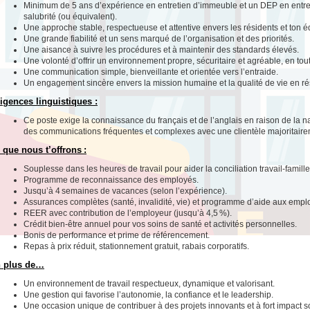
Minimum de 5 ans d’expérience en entretien d’immeuble et un DEP en entre
salubrité (ou équivalent).
Une approche stable, respectueuse et attentive envers les résidents et ton é
Une grande fiabilité et un sens marqué de l’organisation et des priorités.
Une aisance à suivre les procédures et à maintenir des standards élevés.
Une volonté d’offrir un environnement propre, sécuritaire et agréable, en tou
Une communication simple, bienveillante et orientée vers l’entraide.
Un engagement sincère envers la mission humaine et la qualité de vie en r
igences linguistiques :
Ce poste exige la connaissance du français et de l’anglais en raison de la n
des communications fréquentes et complexes avec une clientèle majoritair
 que nous t’offrons :
Souplesse dans les heures de travail pour aider la conciliation travail-famille
Programme de reconnaissance des employés.
Jusqu’à 4 semaines de vacances (selon l’expérience).
Assurances complètes (santé, invalidité, vie) et programme d’aide aux empl
REER avec contribution de l’employeur (jusqu’à 4,5 %).
Crédit bien-être annuel pour vos soins de santé et activités personnelles.
Bonis de performance et prime de référencement.
Repas à prix réduit, stationnement gratuit, rabais corporatifs.
 plus de…
Un environnement de travail respectueux, dynamique et valorisant.
Une gestion qui favorise l’autonomie, la confiance et le leadership.
Une occasion unique de contribuer à des projets innovants et à fort impact so