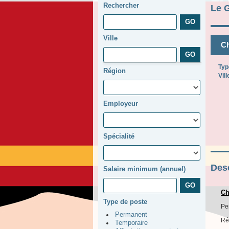
Rechercher
Le 
Ville
Ch
Typ
Région
Vill
Employeur
Spécialité
Desc
Salaire minimum (annuel)
Ch
Type de poste
Pe
Permanent
Ré
Temporaire