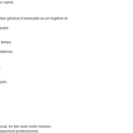
ec calme.
tien général d’immeuble ou en hygiène et
quipe.
t temps.
ésidence.
.
oyés.
cial, en lien avec notre mission.
loppement professionnel.