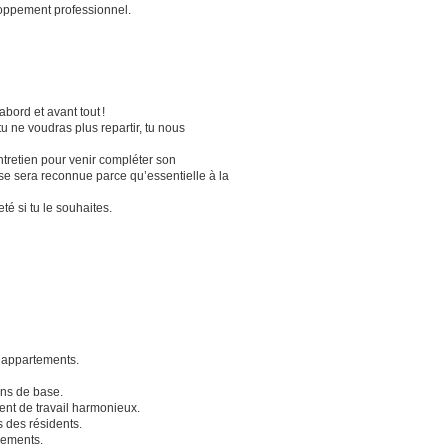
loppement professionnel.
bord et avant tout !
u ne voudras plus repartir, tu nous
tretien pour venir compléter son
tise sera reconnue parce qu’essentielle à la
é si tu le souhaites.
s appartements.
ions de base.
ent de travail harmonieux.
s des résidents.
nements.