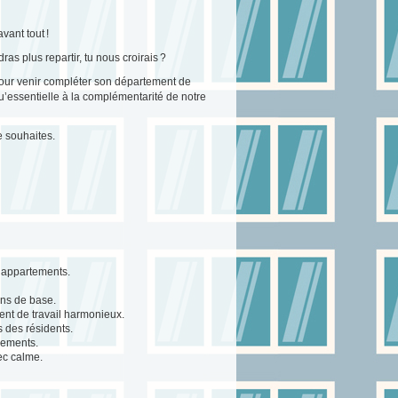
vant tout !
as plus repartir, tu nous croirais ?
pour venir compléter son département de
qu’essentielle à la complémentarité de notre
e souhaites.
s appartements.
ions de base.
ent de travail harmonieux.
s des résidents.
nements.
ec calme.