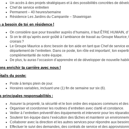
Un accès à des projets stratégiques et à des possibilités concrètes de déve
Chef de service entretien
Permanent – 40 heures/semaine
Résidence Les Jardins du Campanile – Shawinigan
 a besoin de toi en résidence !
On considère que pour travailler auprès d’humains, il faut ÊTRE HUMAIN, d’a
Si on te dit qu’après avoir goûté à l’ambiance de travail au Groupe Maurice, t
croirais ?
Le Groupe Maurice a donc besoin de ton aide en tant que Chef de service en
département de l’entretien. Dans ce poste, ton rôle est important ; ton exper
complémentarité de notre équipe.
De plus, tu auras l’occasion d’apprendre et de développer de nouvelle habilet
ens enrichir ta carrière avec nous !
tails du poste:
Poste à temps plein de jour.
Horaires variables, incluant une (1) fin de semaine sur six (6).
s principales responsabilités :
Assurer la propreté, la sécurité et le bon ordre des espaces communs et de
Organiser et coordonner les routines d’entretien avec clarté et constance.
Veiller à l’entretien préventif des équipements et intervenir pour les réparat
Soutenir ton équipe dans l’exécution des tâches et maintenir un environnem
Collaborer avec la direction et les autres services pour répondre aux besoin
Effectuer le suivi des demandes, des contrats de service et des approvision