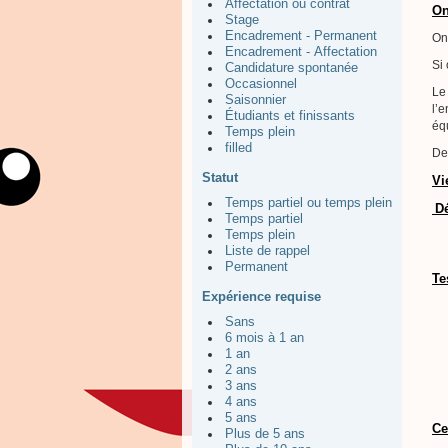
Affectation ou contrat
On
Stage
Encadrement - Permanent
On
Encadrement - Affectation
Si 
Candidature spontanée
Occasionnel
Le
Saisonnier
l’e
Étudiants et finissants
éq
Temps plein
filled
De
Statut
Vi
Temps partiel ou temps plein
Dé
Temps partiel
Temps plein
Liste de rappel
Permanent
Te
Expérience requise
Sans
6 mois à 1 an
1 an
2 ans
3 ans
4 ans
5 ans
Ce
Plus de 5 ans