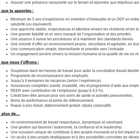
Assurer une présence rassurante sur le terrain et répondre aux imprévus av
 que tu apportes :
Minimum de 5 ans d’expérience en entretien d’immeuble et un DEP en entre
salubrité (ou équivalent).
Une approche stable, respectueuse et attentive envers les résidents et ton é
Une grande fiabilité et un sens marqué de l’organisation et des priorités.
Une aisance à suivre les procédures et à maintenir des standards élevés.
Une volonté d’offrir un environnement propre, sécuritaire et agréable, en tou
Une communication simple, bienveillante et orientée vers l’entraide.
Un engagement sincère envers la mission humaine et la qualité de vie en r
 que nous t’offrons :
Souplesse dans les heures de travail pour aider la conciliation travail-famille
Programme de reconnaissance des employés.
Jusqu’à 4 semaines de vacances (selon l’expérience).
Assurances complètes (santé, invalidité, vie) et programme d’aide aux empl
REER avec contribution de l’employeur (jusqu’à 4,5 %).
Crédit bien-être annuel pour vos soins de santé et activités personnelles.
Bonis de performance et prime de référencement.
Repas à prix réduit, stationnement gratuit, rabais corporatifs.
 plus de…
Un environnement de travail respectueux, dynamique et valorisant.
Une gestion qui favorise l’autonomie, la confiance et le leadership.
Une occasion unique de contribuer à des projets innovants et à fort impact so
Un accès à des projets stratégiques et à des possibilités concrètes de déve