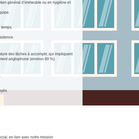
tien général d’immeuble ou en hygiène et
quipe.
t temps.
ésidence.
ature des tâches à accomplir, qui impliquent
ement anglophone (environ 80 %).
.
oyés.
cial, en lien avec notre mission.