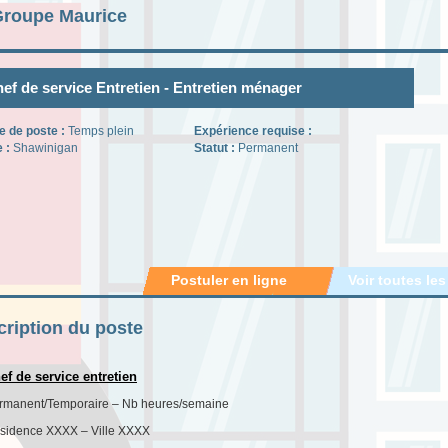
Groupe Maurice
ef de service Entretien - Entretien ménager
e de poste :
Temps plein
Expérience requise :
e :
Shawinigan
Statut :
Permanent
Postuler en ligne
Voir toutes les
ription du poste
ef de service entretien
rmanent/Temporaire – Nb heures/semaine
sidence XXXX – Ville XXXX