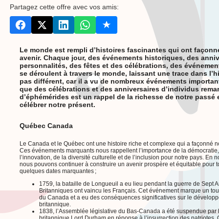
Partagez cette offre avec vos amis:
Le monde est rempli d’histoires fascinantes qui ont façonné
avenir. Chaque jour, des événements historiques, des anniv
personnalités, des fêtes et des célébrations, des événement
se déroulent à travers le monde, laissant une trace dans l’hi
pas différent, car il a vu de nombreux événements important
que des célébrations et des anniversaires d’individus remar
d’éphémérides est un rappel de la richesse de notre passé e
célébrer notre présent.
Québec Canada
Le Canada et le Québec ont une histoire riche et complexe qui a façonné not
Ces événements marquants nous rappellent l’importance de la démocratie, d
l’innovation, de la diversité culturelle et de l’inclusion pour notre pays. En 
nous pouvons continuer à construire un avenir prospère et équitable pour tou
quelques dates marquantes ;
1759, la bataille de Longueuil a eu lieu pendant la guerre de Sept A
Britanniques ont vaincu les Français. Cet événement marque un tour
du Canada et a eu des conséquences significatives sur le développ
britannique.
1838, l’Assemblée législative du Bas-Canada a été suspendue par 
britannique Lord Durham en réponse à l’insurrection des patriotes.